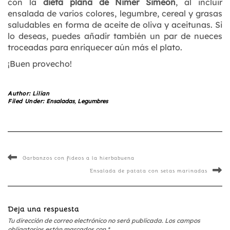
con la
dieta plana de Nimer Simeon
, al incluir
ensalada de varios colores, legumbre, cereal y grasas
saludables en forma de aceite de oliva y aceitunas. Si
lo deseas, puedes añadir también un par de nueces
troceadas para enriquecer aún más el plato.
¡Buen provecho!
Author:
Lilian
Filed Under:
Ensaladas
,
Legumbres
Garbanzos con fideos a la hierbabuena
Ensalada de patata con setas marinadas
Deja una respuesta
Tu dirección de correo electrónico no será publicada.
Los campos
obligatorios están marcados con
*