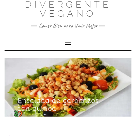
DIVERGENTE
Skip
to
VEGANO
content
Comer Bien para Vivir Mejor
Toggle Navigation
Ensalada de garbanzos
con quinoa