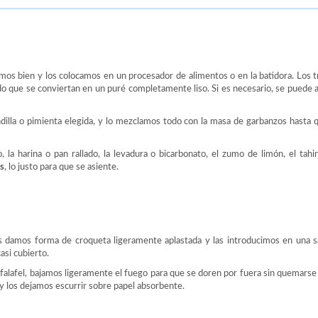
mos bien y los colocamos en un procesador de alimentos o en la batidora. Los 
do que se conviertan en un puré completamente liso. Si es necesario, se puede 
 guindilla o pimienta elegida, y lo mezclamos todo con la masa de garbanzos hasta
la harina o pan rallado, la levadura o bicarbonato, el zumo de limón, el tahini
s
, lo justo para que se asiente.
 damos forma de croqueta ligeramente aplastada y las introducimos en una s
asi cubierto.
os falafel, bajamos ligeramente el fuego para que se doren por fuera sin quemars
y los dejamos escurrir sobre papel absorbente.