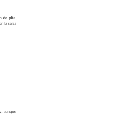
n de pita
,
n la salsa
 y, aunque