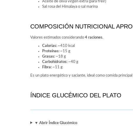
Aceite de oliva virgen extra (para freír)
Sal rosa del Himalaya o sal marina
COMPOSICIÓN NUTRICIONAL APRO
Valores estimados considerando
4 raciones
.
Calorías:
~410 kcal
Proteínas:
~15 g
Grasas:
~18 g
Carbohidratos:
~40 g
Fibra:
~11 g
Es un plato energético y saciante, ideal como comida principa
ÍNDICE GLUCÉMICO DEL PLATO
▼ Abrir Índice Glucémico