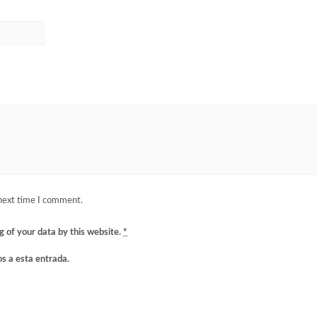
 next time I comment.
g of your data by this website.
*
os a esta entrada.