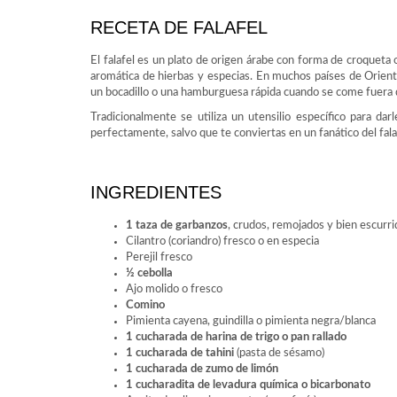
RECETA DE FALAFEL
El falafel es un plato de origen árabe con forma de croquet
aromática de hierbas y especias. En muchos países de Orient
un bocadillo o una hamburguesa rápida cuando se come fuera 
Tradicionalmente se utiliza un utensilio específico para d
perfectamente, salvo que te conviertas en un fanático del falafe
INGREDIENTES
1 taza de garbanzos
, crudos, remojados y bien escurr
Cilantro (coriandro) fresco o en especia
Perejil fresco
½ cebolla
Ajo molido o fresco
Comino
Pimienta cayena, guindilla o pimienta negra/blanca
1 cucharada de harina de trigo o pan rallado
1 cucharada de tahini
(pasta de sésamo)
1 cucharada de zumo de limón
1 cucharadita de levadura química o bicarbonato