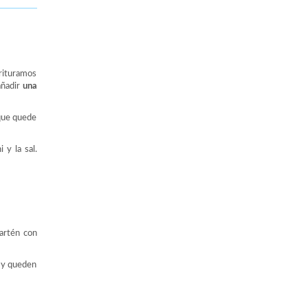
trituramos
añadir
una
 que quede
 y la sal.
artén con
e y queden