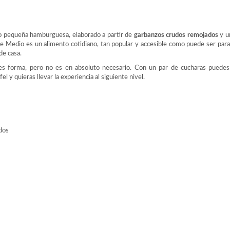
a o pequeña hamburguesa, elaborado a partir de
garbanzos crudos remojados
y u
e Medio es un alimento cotidiano, tan popular y accesible como puede ser par
de casa.
arles forma, pero no es en absoluto necesario. Con un par de cucharas puede
l y quieras llevar la experiencia al siguiente nivel.
idos