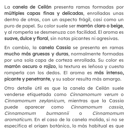
La
canela de Ceilán
presenta ramas formadas por
múltiples capas finas y delicadas
, enrolladas unas
dentro de otras, con un aspecto frágil, casi como un
puro de papel. Su color suele ser
marrón claro o beige
,
y al romperla se desmenuza con facilidad. El aroma es
suave, dulce y floral
, sin notas picantes ni agresivas.
En cambio, la
canela Cassia
se presenta en ramas
mucho más gruesas y duras
, normalmente formadas
por una sola capa de corteza enrollada. Su color es
marrón oscuro o rojizo
, la textura es leñosa y cuesta
romperla con los dedos. El aroma es
más intenso,
picante y penetrante
, y su sabor resulta más amargo.
Otro detalle útil es que la canela de Ceilán suele
venderse etiquetada como
Cinnamomum verum
o
Cinnamomum zeylanicum
, mientras que la Cassia
puede aparecer como
Cinnamomum cassia
,
Cinnamomum burmannii
o
Cinnamomum
aromaticum
. En el caso de la canela molida, si no se
especifica el origen botánico, lo más habitual es que